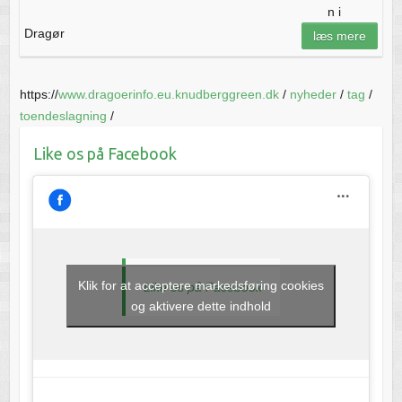
n i
Dragør
læs mere
https://
www.dragoerinfo.eu.knudberggreen.dk
/
nyheder
/
tag
/
toendeslagning
/
Like os på Facebook
Klik for at acceptere markedsføring cookies
Like os på Facebook
og aktivere dette indhold